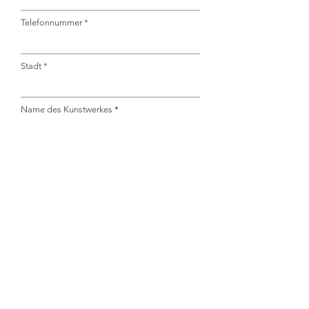
Hoffnung ist kein lautes
Telefonnummer
Versprechen, sondern ein stilles
Vertrauen. Ein Keim, der wächst,
Stadt
wenn du es am wenigsten
erwartest.
Name des Kunstwerkes
Wann hast Du das letzte Mal
gespürt, dass da noch mehr auf
Dich wartet?
Ihre Nachricht
Absenden