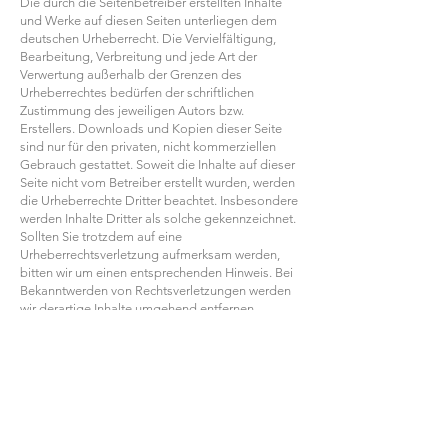
Die durch die Seitenbetreiber erstellten Inhalte
und Werke auf diesen Seiten unterliegen dem
deutschen Urheberrecht. Die Vervielfältigung,
Bearbeitung, Verbreitung und jede Art der
Verwertung außerhalb der Grenzen des
Urheberrechtes bedürfen der schriftlichen
Zustimmung des jeweiligen Autors bzw.
Erstellers. Downloads und Kopien dieser Seite
sind nur für den privaten, nicht kommerziellen
Gebrauch gestattet. Soweit die Inhalte auf dieser
Seite nicht vom Betreiber erstellt wurden, werden
die Urheberrechte Dritter beachtet. Insbesondere
werden Inhalte Dritter als solche gekennzeichnet.
Sollten Sie trotzdem auf eine
Urheberrechtsverletzung aufmerksam werden,
bitten wir um einen entsprechenden Hinweis. Bei
Bekanntwerden von Rechtsverletzungen werden
wir derartige Inhalte umgehend entfernen.
Datenschutz
Die Nutzung unserer Webseite ist in der Regel
ohne Angabe personenbezogener Daten
möglich. Soweit auf unseren Seiten
personenbezogene Daten (beispielsweise Name,