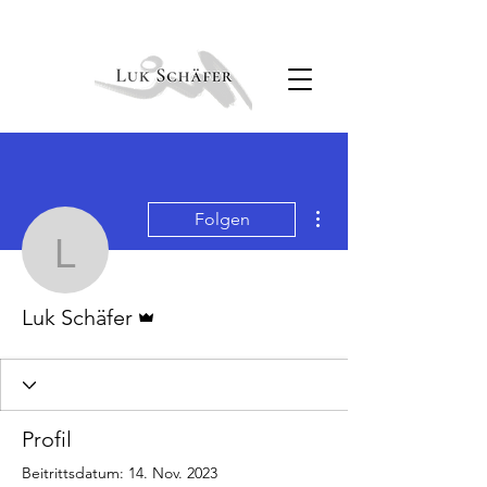
Weitere Optionen
Folgen
Luk Schäfer
Administrator
Luk Schäfer
Profil
Beitrittsdatum: 14. Nov. 2023