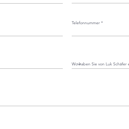
ann hast Du das letzte Mal etwas ausschließlich für dich get
– und gemerkt, wie dir das Energie gibt?
Telefonnummer